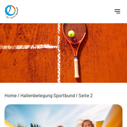
Home
/
Hallenbelegung Sportbund
/
Seite 2