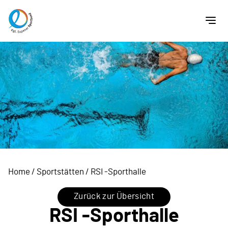
Home
/
Sportstätten
/
RSI -Sporthalle
Zurück zur Übersicht
RSI -Sporthalle