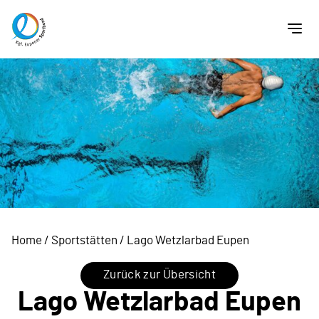
Home
/
Sportstätten
/
Lago Wetzlarbad Eupen
Zurück zur Übersicht
Lago Wetzlarbad Eupen