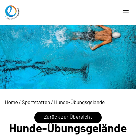
Home
/
Sportstätten
/
Hunde-Übungsgelände
Zurück zur Übersicht
Hunde-Übungsgelände