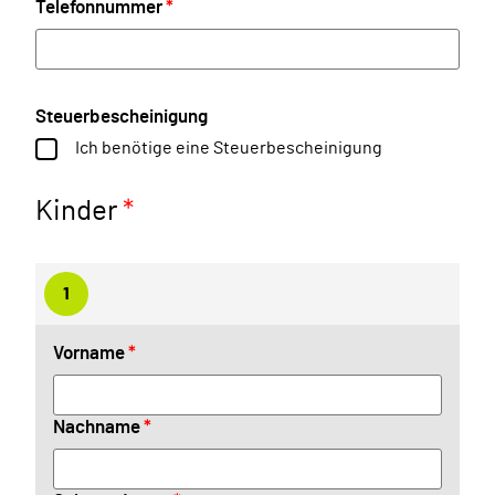
Telefonnummer
*
Steuerbescheinigung
Ich benötige eine Steuerbescheinigung
Kinder
*
1
Vorname
Soll in Jahrgang
*
*
Nachname
*